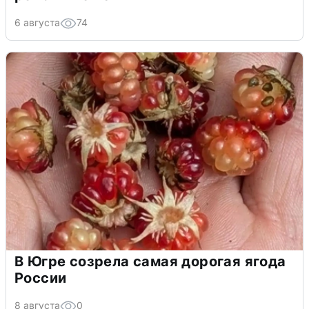
6 августа
74
В Югре созрела самая дорогая ягода
России
8 августа
0