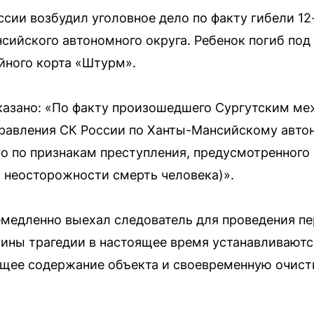
сии возбудил уголовное дело по факту гибели 12
сийского автономного округа. Ребенок погиб под 
йного корта «Штурм».
казано: «По факту произошедшего Сургутским м
правления СК России по Ханты-Мансийскому авт
о по признакам преступления, предусмотренного ч
о неосторожности смерть человека)».
медленно выехал следователь для проведения пе
чины трагедии в настоящее время устанавливаютс
щее содержание объекта и своевременную очистку