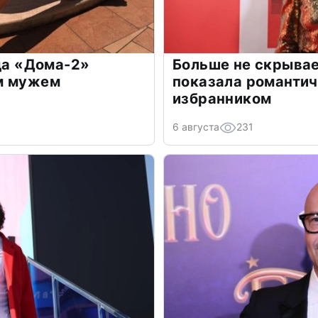
зда «Дома-2»
Больше не скрывае
м мужем
показала романти
избранником
6 августа
231