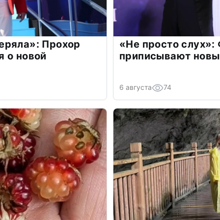
еряла»: Прохор
«Не просто слух»:
 о новой
приписывают новы
6 августа
74