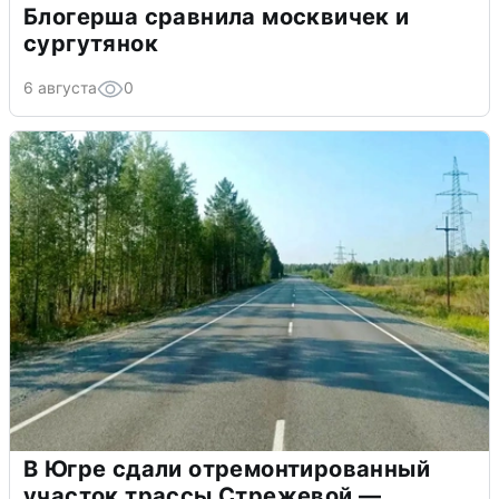
Блогерша сравнила москвичек и
сургутянок
6 августа
0
В Югре сдали отремонтированный
участок трассы Стрежевой —