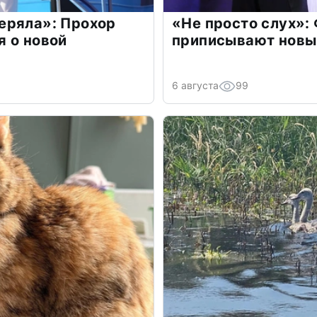
еряла»: Прохор
«Не просто слух»:
 о новой
приписывают новы
6 августа
99