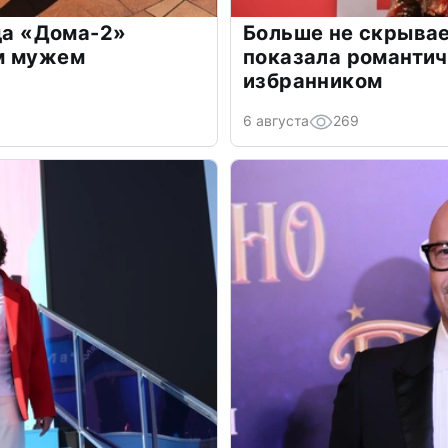
зда «Дома-2»
Больше не скрывае
м мужем
показала романти
избранником
6 августа
269