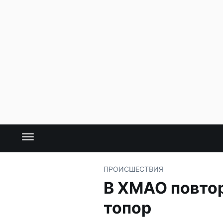
ПРОИСШЕСТВИЯ
В ХМАО повтор
топор