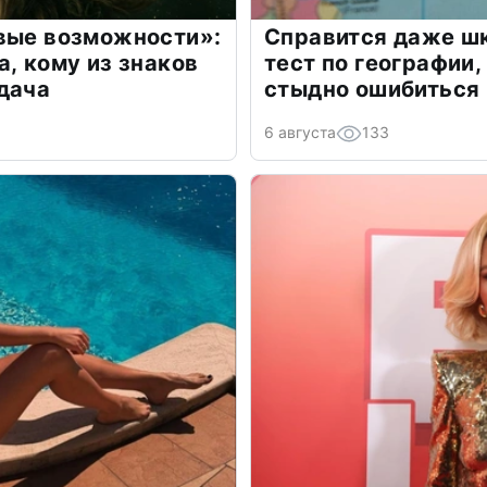
овые возможности»:
Справится даже шк
а, кому из знаков
тест по географии,
дача
стыдно ошибиться
6 августа
133