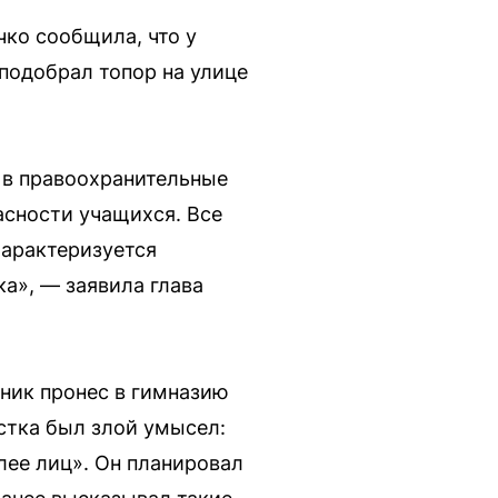
чко сообщила, что у
подобрал топор на улице
 в правоохранительные
асности учащихся. Все
характеризуется
а», — заявила глава
еник пронес в гимназию
остка был злой умысел:
лее лиц». Он планировал