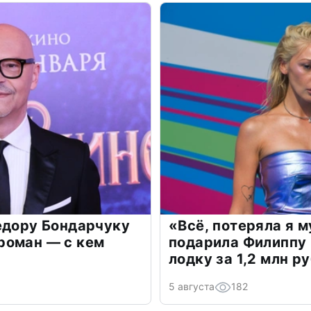
едору Бондарчуку
«Всё, потеряла я 
роман — с кем
подарила Филиппу
лодку за 1,2 млн р
5 августа
182