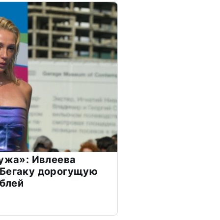
мужа»: Ивлеева
 Бегаку дорогущую
ублей