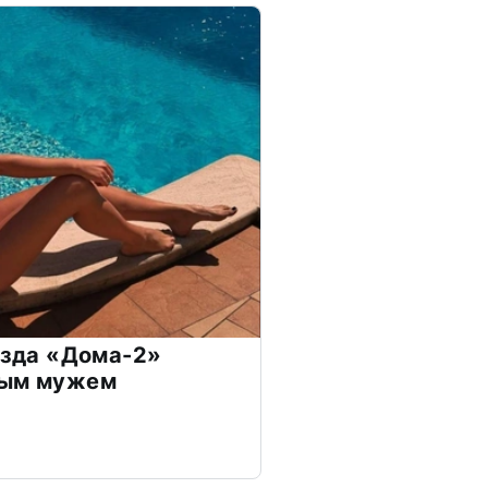
везда «Дома-2»
дым мужем