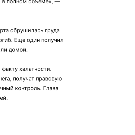
 в полном объеме», —
орта обрушилась груда
погиб. Еще один получил
или домой.
 факту халатности.
нега, получат правовую
ичный контроль. Глава
ей.