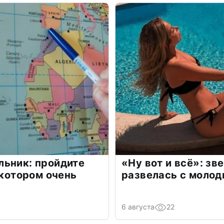
льник: пройдите
«Ну вот и всё»: з
 котором очень
развелась с моло
6 августа
22