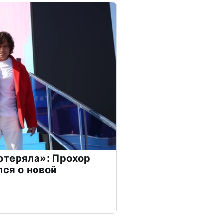
отеряла»: Прохор
ся о новой