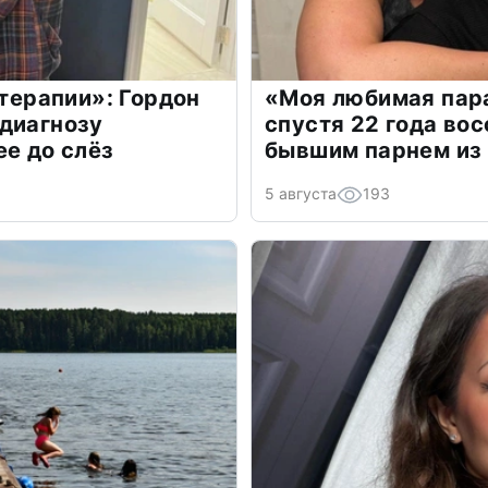
 терапии»: Гордон
«Моя любимая пара
диагнозу
спустя 22 года во
ее до слёз
бывшим парнем из
5 августа
193