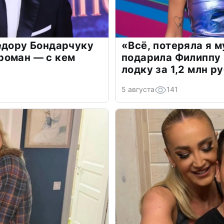
едору Бондарчуку
«Всё, потеряла я 
роман — с кем
подарила Филиппу
лодку за 1,2 млн р
5 августа
141