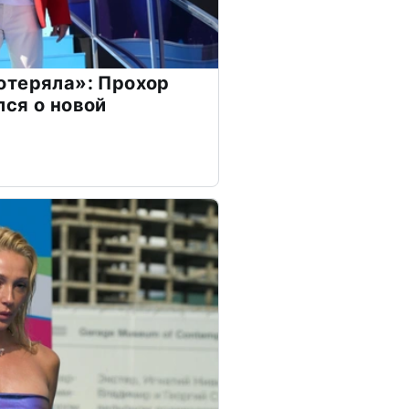
отеряла»: Прохор
ся о новой