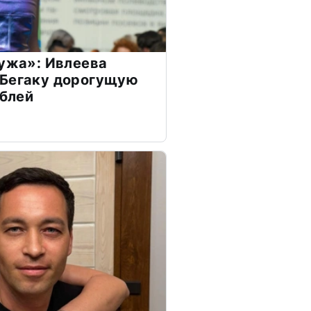
мужа»: Ивлеева
 Бегаку дорогущую
ублей