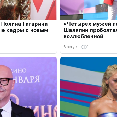
 Полина Гагарина
«Четырех мужей п
ые кадры с новым
Шаляпин проболтал
возлюбленной
6 августа
1