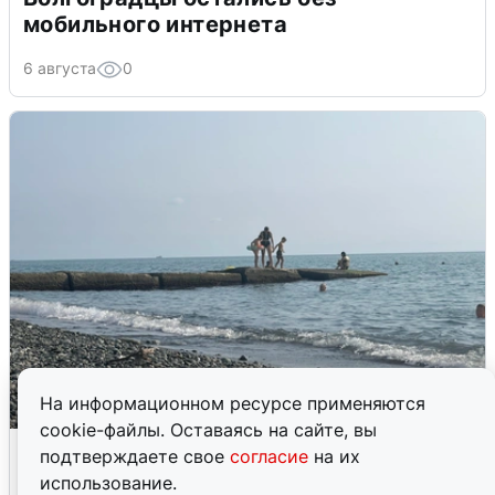
мобильного интернета
6 августа
0
На информационном ресурсе применяются
cookie-файлы. Оставаясь на сайте, вы
Сирены в Сочи: новая угроза БПЛА
подтверждаете свое
согласие
на их
использование.
6 августа
0