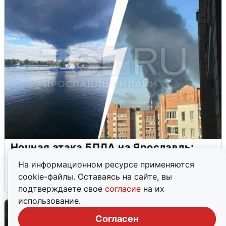
Ночная атака БПЛА на Ярославль:
попадания и последствия
На информационном ресурсе применяются
cookie-файлы. Оставаясь на сайте, вы
6 августа
0
подтверждаете свое
согласие
на их
использование.
Согласен