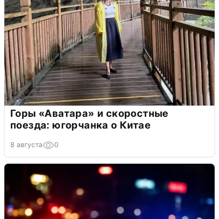
Горы «Аватара» и скоростные
поезда: югорчанка о Китае
8 августа
0