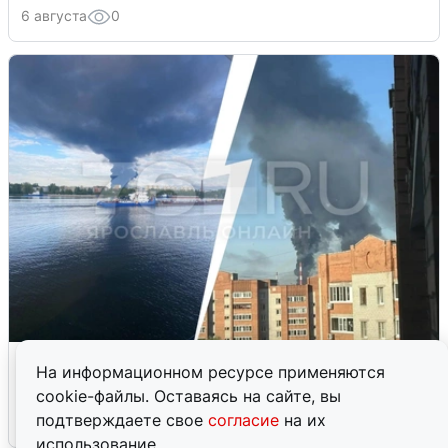
6 августа
0
Ночная атака БПЛА на Ярославль:
На информационном ресурсе применяются
попадания и последствия
cookie-файлы. Оставаясь на сайте, вы
подтверждаете свое
согласие
на их
6 августа
0
использование.