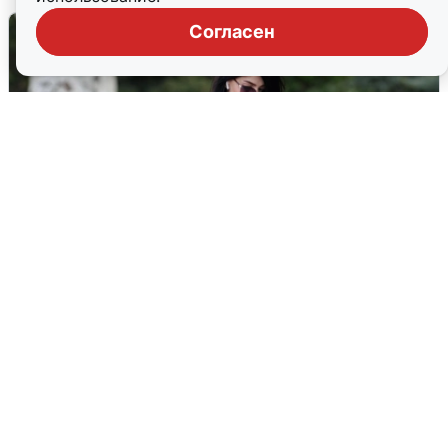
Согласен
Волгоградцы остались без
мобильного интернета
6 августа
0