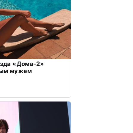
везда «Дома-2»
дым мужем