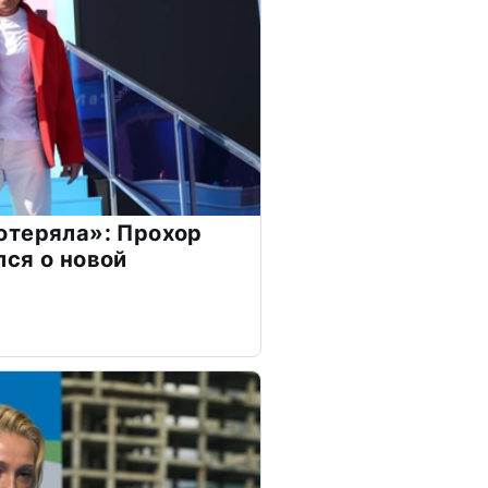
отеряла»: Прохор
ся о новой