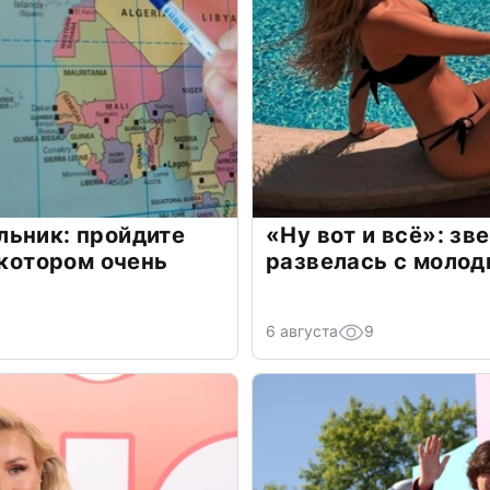
льник: пройдите
«Ну вот и всё»: з
 котором очень
развелась с моло
6 августа
9