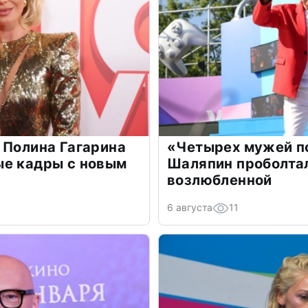
 Полина Гагарина
«Четырех мужей п
ые кадры с новым
Шаляпин проболтал
возлюбленной
6 августа
11