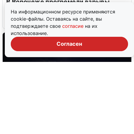
В Воронеже прогремели взрывы
после сигнала тревоги
На информационном ресурсе применяются
cookie-файлы. Оставаясь на сайте, вы
5 августа
0
подтверждаете свое
согласие
на их
использование.
Согласен
Взрывы в Воронеже после сигнала
тревоги