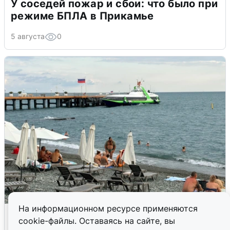
У соседей пожар и сбои: что было при
режиме БПЛА в Прикамье
5 августа
0
На информационном ресурсе применяются
Жители и туристы Сочи рассказали
cookie-файлы. Оставаясь на сайте, вы
об атаке БПЛА 5 августа