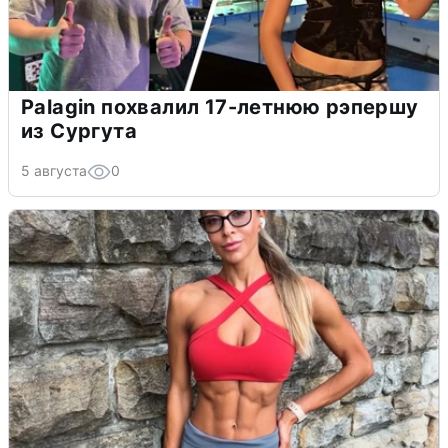
Palagin похвалил 17-летнюю рэпершу
из Сургута
5 августа
0