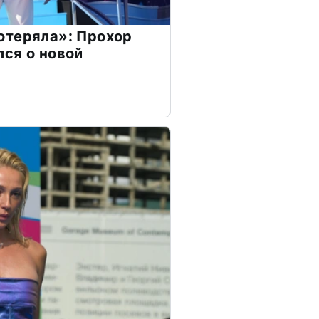
отеряла»: Прохор
ся о новой