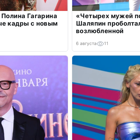
 Полина Гагарина
«Четырех мужей п
ые кадры с новым
Шаляпин проболтал
возлюбленной
6 августа
11