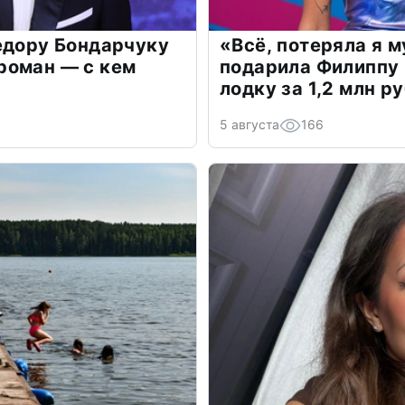
едору Бондарчуку
«Всё, потеряла я 
роман — с кем
подарила Филиппу
лодку за 1,2 млн р
5 августа
166