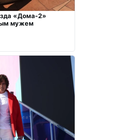
везда «Дома-2»
дым мужем