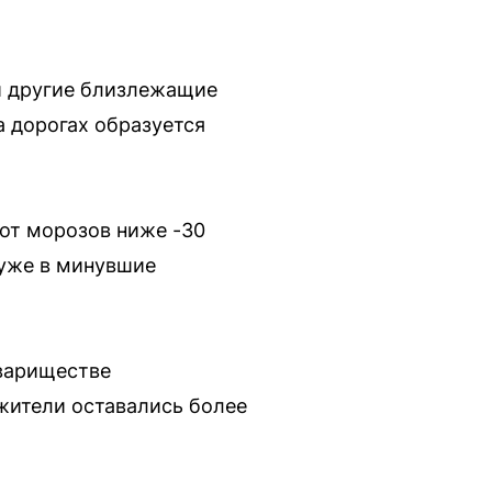
и другие близлежащие
а дорогах образуется
 от морозов ниже -30
 уже в минувшие
овариществе
жители оставались более