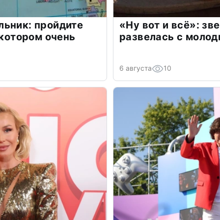
льник: пройдите
«Ну вот и всё»: з
 котором очень
развелась с моло
6 августа
10