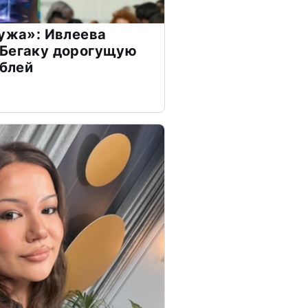
мужа»: Ивлеева
 Бегаку дорогущую
ублей