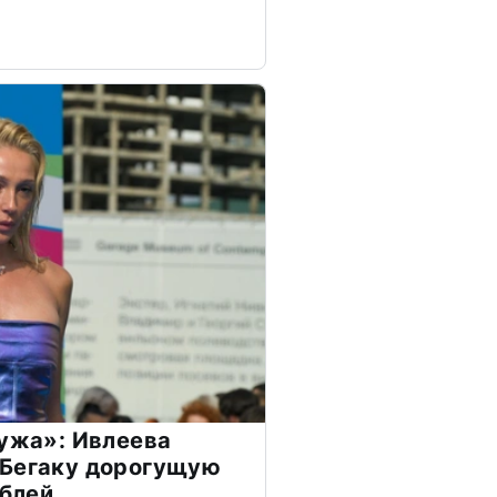
мужа»: Ивлеева
 Бегаку дорогущую
ублей