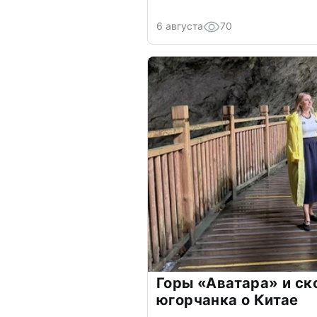
6 августа
70
Горы «Аватара» и ск
югорчанка о Китае