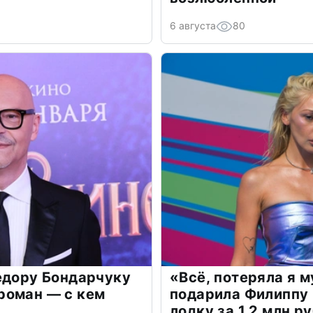
6 августа
80
едору Бондарчуку
«Всё, потеряла я 
роман — с кем
подарила Филиппу
лодку за 1,2 млн р