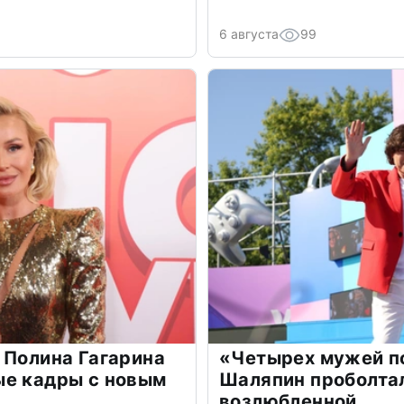
6 августа
99
 Полина Гагарина
«Четырех мужей п
ые кадры с новым
Шаляпин проболтал
возлюбленной