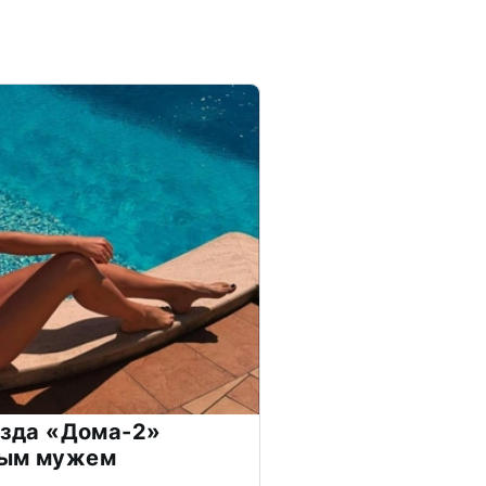
везда «Дома-2»
дым мужем