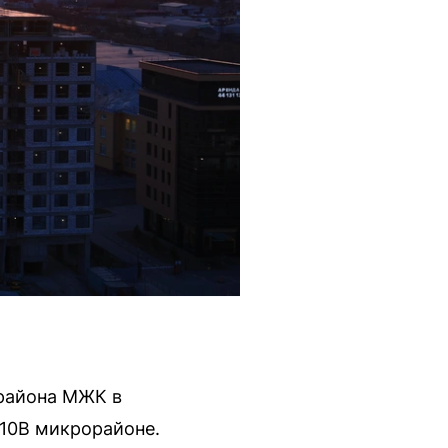
района МЖК в
 10В микрорайоне.