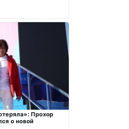
отеряла»: Прохор
ся о новой