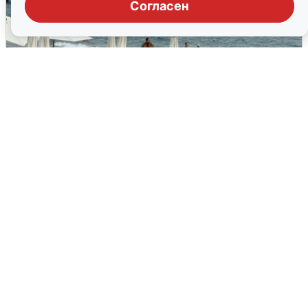
Согласен
Жители и туристы Сочи рассказали
об атаке БПЛА 5 августа
5 августа
0