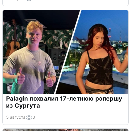
Palagin похвалил 17-летнюю рэпершу
из Сургута
5 августа
0