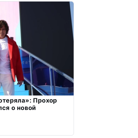
отеряла»: Прохор
ся о новой