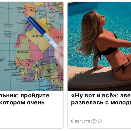
льник: пройдите
«Ну вот и всё»: з
 котором очень
развелась с моло
6 августа
67