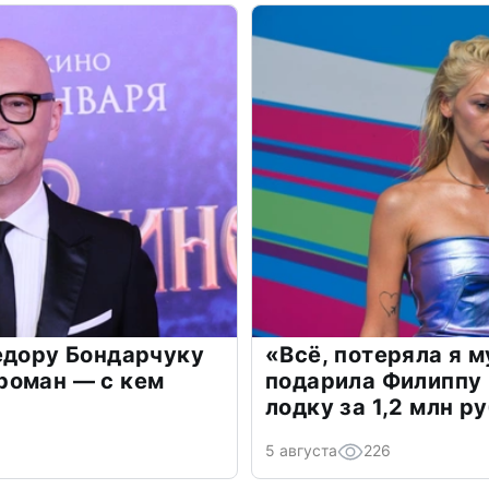
едору Бондарчуку
«Всё, потеряла я 
роман — с кем
подарила Филиппу
лодку за 1,2 млн р
5 августа
226