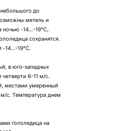
 небольшого до
возможны метель и
а ночью -14…-19°C,
гололедица сохранятся.
 -14…-19°C.
ый, в юго-западных
четверти 6-11 м/с.
й, местами умеренный
 м/с. Температура днем
тами гололедица на