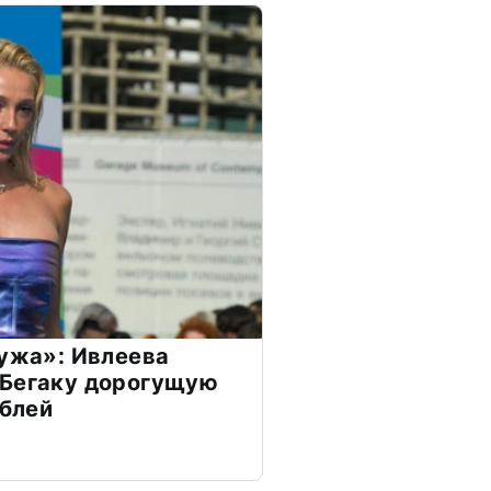
мужа»: Ивлеева
 Бегаку дорогущую
ублей