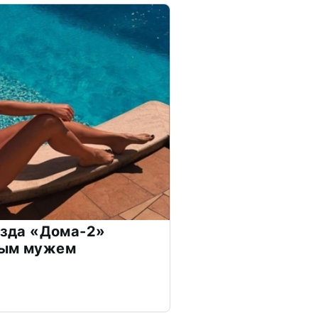
везда «Дома-2»
дым мужем