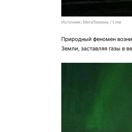
Источник: 
МегаТюмень / t.me
Природный феномен возник
Земли, заставляя газы в в