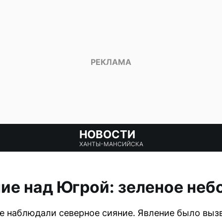
НОВОСТИ
ХАНТЫ-МАНСИЙСКА
ие над Югрой: зеленое неб
гре наблюдали северное сияние. Явление было выз