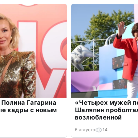
 Полина Гагарина
«Четырех мужей п
ые кадры с новым
Шаляпин проболтал
возлюбленной
6 августа
14