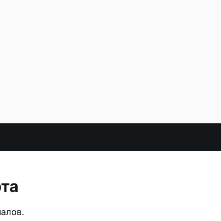
рта
алов.