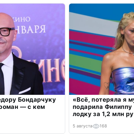
едору Бондарчуку
«Всё, потеряла я 
роман — с кем
подарила Филиппу
лодку за 1,2 млн р
5 августа
168