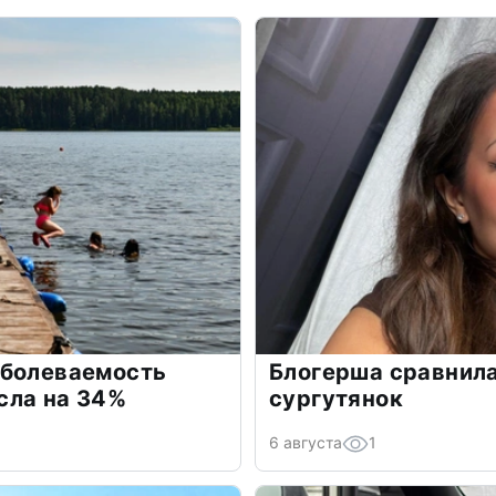
аболеваемость
Блогерша сравнила
сла на 34%
сургутянок
6 августа
1