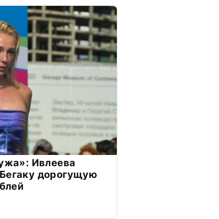
мужа»: Ивлеева
 Бегаку дорогущую
ублей