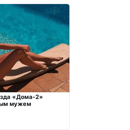
везда «Дома-2»
дым мужем