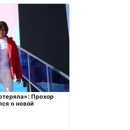
отеряла»: Прохор
ся о новой