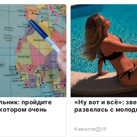
льник: пройдите
«Ну вот и всё»: з
 котором очень
развелась с моло
6 августа
15