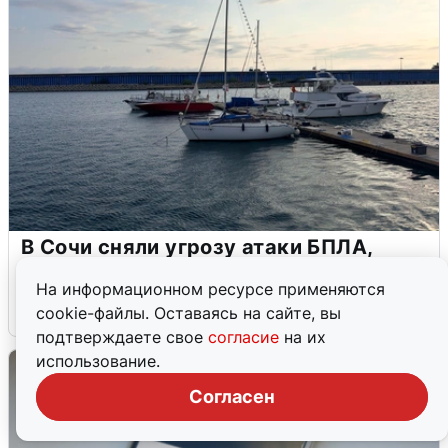
В Сочи сняли угрозу атаки БПЛА,
аэропорт закрыт
На информационном ресурсе применяются
6 августа
0
cookie-файлы. Оставаясь на сайте, вы
подтверждаете свое
согласие
на их
использование.
Согласен