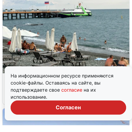
На информационном ресурсе применяются
Жители и туристы Сочи рассказали
cookie-файлы. Оставаясь на сайте, вы
об атаке БПЛА 5 августа
подтверждаете свое
согласие
на их
использование.
5 августа
0
Согласен