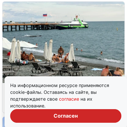
На информационном ресурсе применяются
Жители и туристы Сочи рассказали
cookie-файлы. Оставаясь на сайте, вы
об атаке БПЛА 5 августа
подтверждаете свое
согласие
на их
использование.
5 августа
0
Согласен