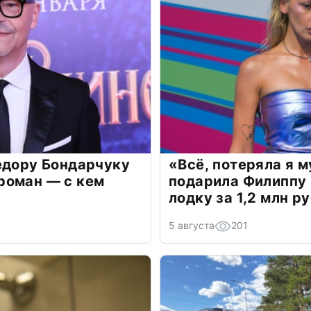
едору Бондарчуку
«Всё, потеряла я 
роман — с кем
подарила Филиппу
лодку за 1,2 млн р
5 августа
201