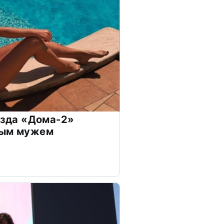
везда «Дома-2»
дым мужем