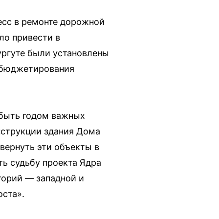
есс в ремонте дорожной
ло привести в
ургуте были установлены
о бюджетирования
 быть годом важных
нструкции здания Дома
вернуть эти объекты в
ть судьбу проекта Ядра
торий — западной и
оста».