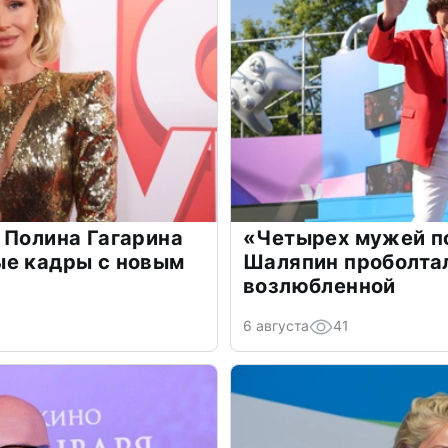
 Полина Гагарина
«Четырех мужей п
ые кадры с новым
Шаляпин проболтал
возлюбленной
6 августа
41