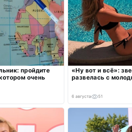
льник: пройдите
«Ну вот и всё»: з
 котором очень
развелась с моло
6 августа
51