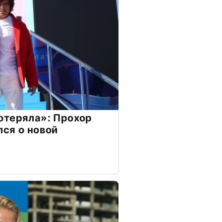
отеряла»: Прохор
ся о новой