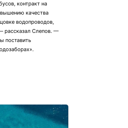
бусов, контракт на
повышению качества
ьцовке водопроводов,
— рассказал Слепов. —
бы поставить
одозаборах».