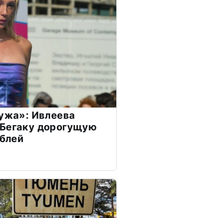
мужа»: Ивлеева
 Бегаку дорогущую
ублей