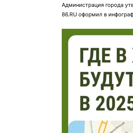
Администрация города ут
86.RU оформил в инфограф