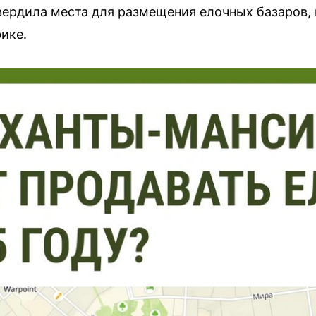
вердила места для размещения елочных базаров,
ике.