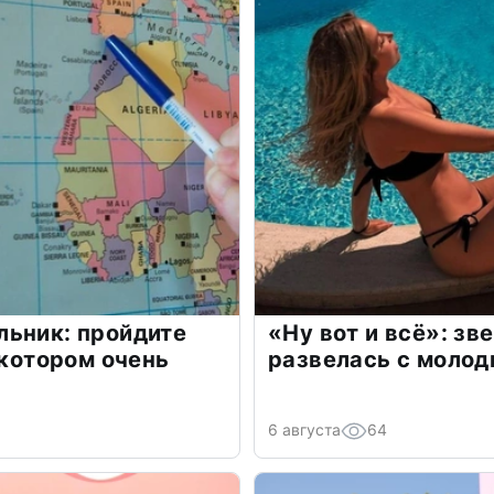
льник: пройдите
«Ну вот и всё»: з
 котором очень
развелась с моло
6 августа
64