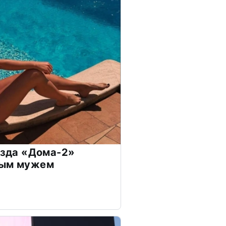
везда «Дома-2»
дым мужем