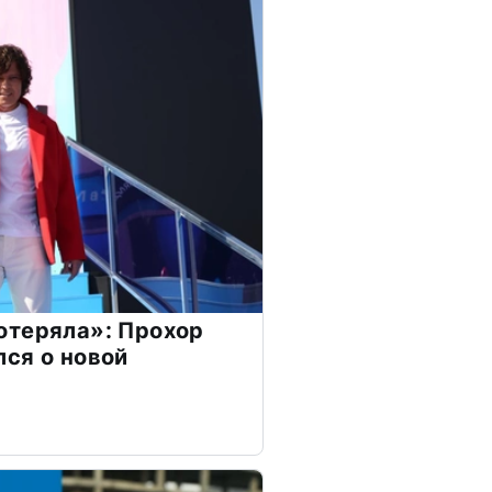
отеряла»: Прохор
ся о новой