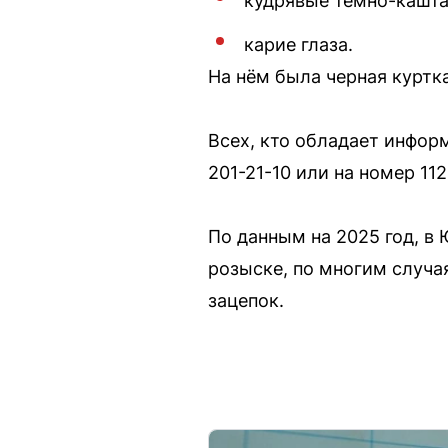
кудрявые темно-кашт
карие глаза.
На нём была черная куртк
Всех, кто обладает инфор
201-21-10 или на номер 112
По данным на 2025 год, в 
розыске, по многим случа
зацепок.