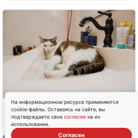
На информационном ресурсе применяются
Екатеринбуржцам объяснили, когда
cookie-файлы. Оставаясь на сайте, вы
вернут воду
подтверждаете свое
согласие
на их
8 августа
0
использование.
Согласен