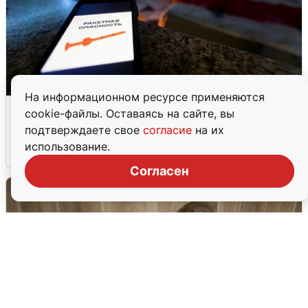
На информационном ресурсе применяются
Ночью в Самарской области завыли
cookie-файлы. Оставаясь на сайте, вы
сирены
подтверждаете свое
согласие
на их
использование.
8 августа
0
Согласен