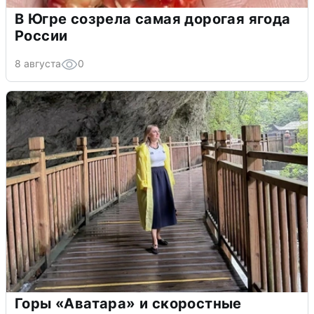
В Югре созрела самая дорогая ягода
России
8 августа
0
Горы «Аватара» и скоростные