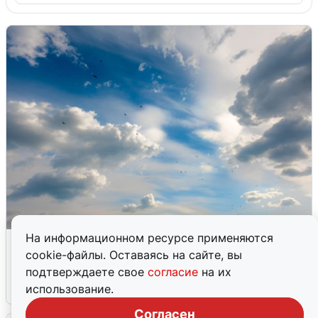
На информационном ресурсе применяются
МЧС ответило на сообщения о
cookie-файлы. Оставаясь на сайте, вы
грохоте в Москве
подтверждаете свое
согласие
на их
7 августа
0
использование.
Согласен