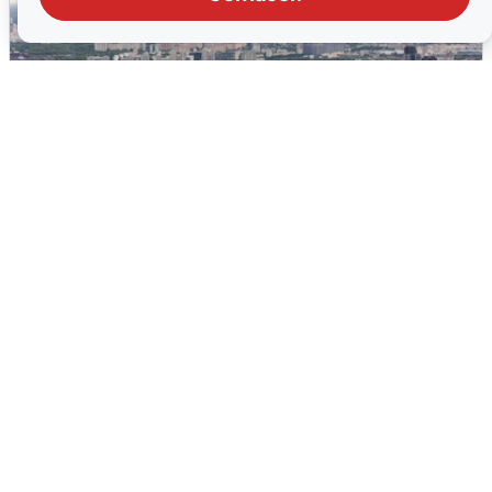
Москвичи услышали грохот, похожий
на взрыв
7 августа
0