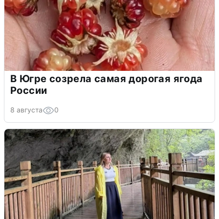
В Югре созрела самая дорогая ягода
России
8 августа
0