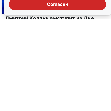
Согласен
Дмитрий Колдун выступит на Дне
города в Нягани
9 августа
0