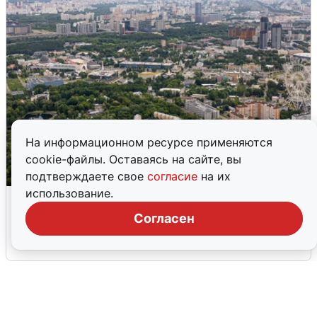
На информационном ресурсе применяются
cookie-файлы. Оставаясь на сайте, вы
подтверждаете свое
согласие
на их
использование.
Москвичи услышали грохот, похожий
на взрыв
Согласен
7 августа
0