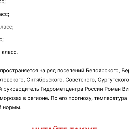
сс;
асс;
класс;
с;
 класс.
спространяется на ряд поселений Белоярского, Бе
товского, Октябрьского, Советского, Сургутског
й руководитель Гидрометцентра России Роман В
орозах в регионе. По его прогнозу, температура 
й нормы.