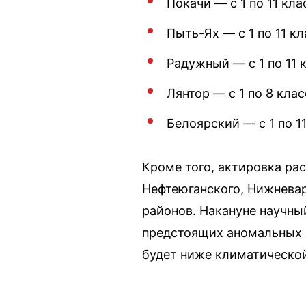
Покачи — с 1 по 11 кла
Пыть-Ях — с 1 по 11 кл
Радужный — с 1 по 11 
Лянтор — с 1 по 8 клас
Белоярский — с 1 по 11
Кроме того, актировка ра
Нефтеюганского, Нижневар
районов. Накануне научны
предстоящих аномальных м
будет ниже климатическо