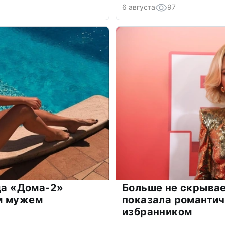
6 августа
97
зда «Дома-2»
Больше не скрывае
м мужем
показала романти
избранником