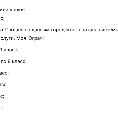
или уроки:
с;
о 11 класс по данным городского портала системы
услуги. Моя Югра»;
1 класс;
по 8 класс;
асс;
асс;
с;
с;