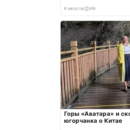
6 августа
69
Горы «Аватара» и ск
югорчанка о Китае