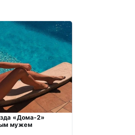
везда «Дома-2»
дым мужем