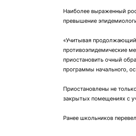
Наиболее выраженный рост
превышение эпидемиологич
«Учитывая продолжающийс
противоэпидемические мер
приостановить очный обр
программы начального, ос
Приостановлены не только
закрытых помещениях с у
Ранее школьников перевели