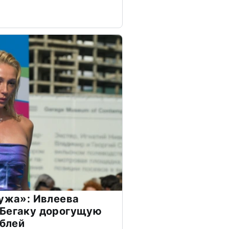
мужа»: Ивлеева
 Бегаку дорогущую
ублей