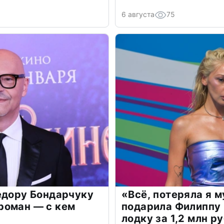
6 августа
75
едору Бондарчуку
«Всё, потеряла я 
роман — с кем
подарила Филиппу
лодку за 1,2 млн р