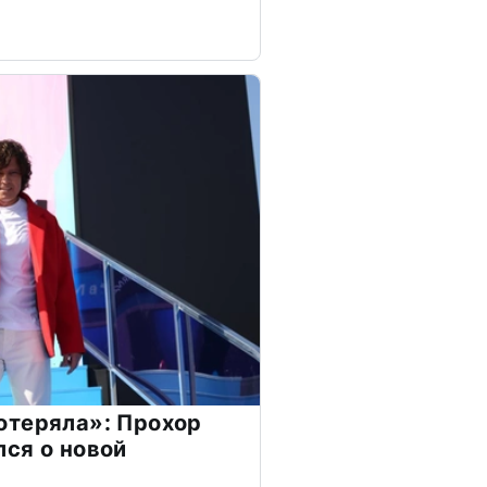
отеряла»: Прохор
ся о новой