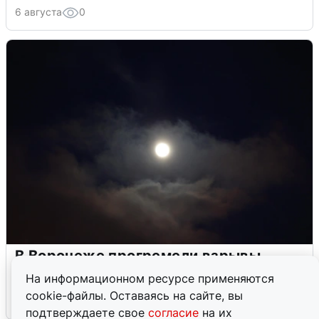
6 августа
0
В Воронеже прогремели взрывы
после сигнала тревоги
На информационном ресурсе применяются
cookie-файлы. Оставаясь на сайте, вы
5 августа
0
подтверждаете свое
согласие
на их