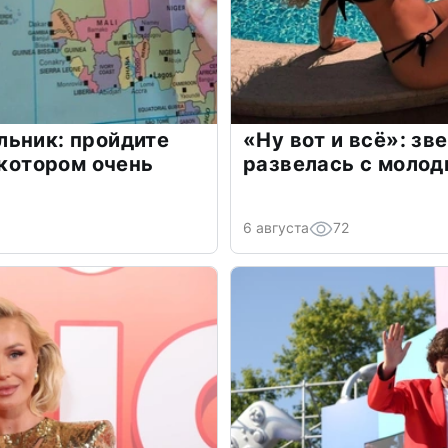
льник: пройдите
«Ну вот и всё»: з
 котором очень
развелась с моло
6 августа
72