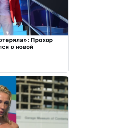
отеряла»: Прохор
ся о новой