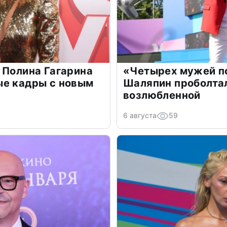
 Полина Гагарина
«Четырех мужей п
ые кадры с новым
Шаляпин проболтал
возлюбленной
6 августа
59