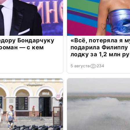
едору Бондарчуку
«Всё, потеряла я 
роман — с кем
подарила Филиппу
лодку за 1,2 млн р
5 августа
234