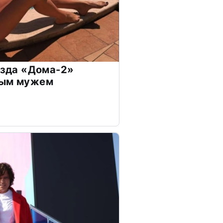
везда «Дома-2»
дым мужем