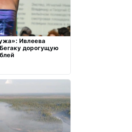
мужа»: Ивлеева
 Бегаку дорогущую
ублей