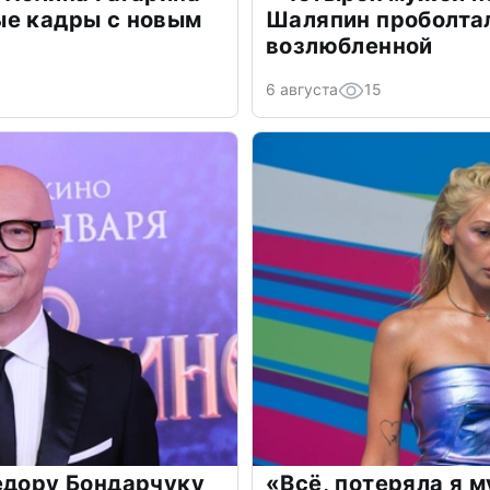
ые кадры с новым
Шаляпин проболтал
возлюбленной
6 августа
15
едору Бондарчуку
«Всё, потеряла я 