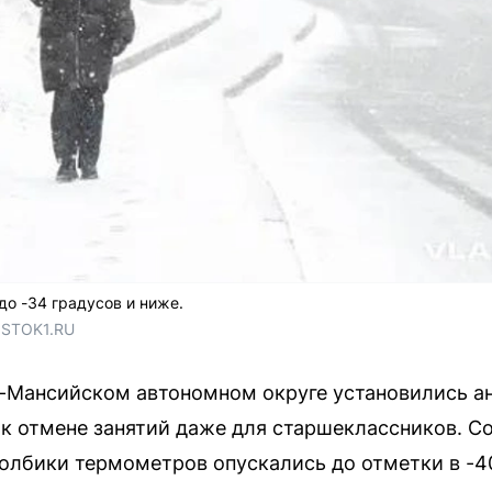
до -34 градусов и ниже.
OSTOK1.RU
ы-Мансийском автономном округе установились а
 к отмене занятий даже для старшеклассников. С
толбики термометров опускались до отметки в -4