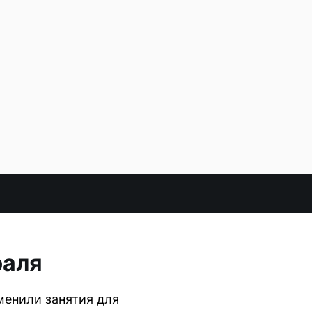
раля
менили занятия для