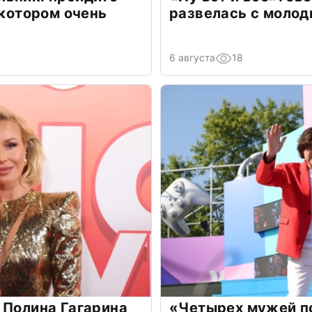
 котором очень
развелась с моло
6 августа
18
 Полина Гагарина
«Четырех мужей п