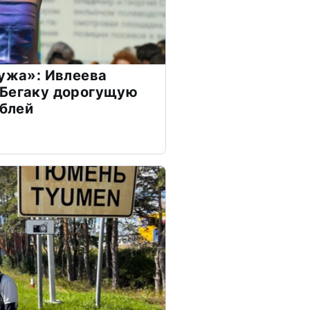
мужа»: Ивлеева
 Бегаку дорогущую
ублей