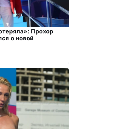
отеряла»: Прохор
ся о новой