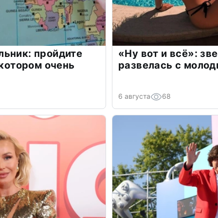
льник: пройдите
«Ну вот и всё»: з
 котором очень
развелась с моло
6 августа
68