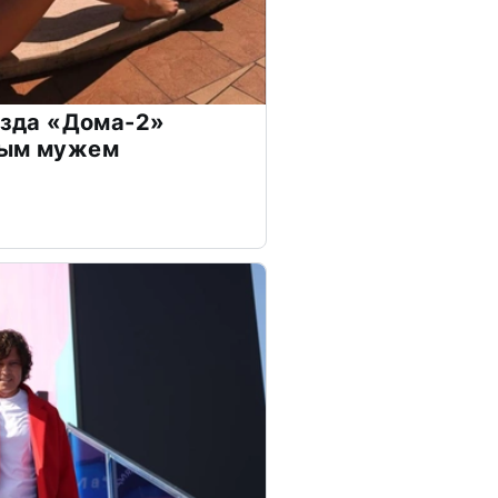
везда «Дома-2»
дым мужем