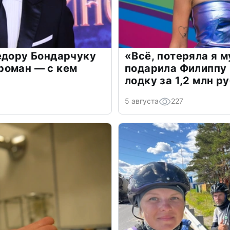
едору Бондарчуку
«Всё, потеряла я 
роман — с кем
подарила Филиппу
лодку за 1,2 млн р
5 августа
227