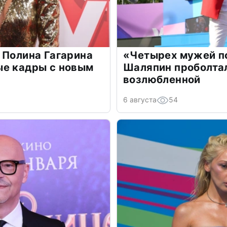
 Полина Гагарина
«Четырех мужей п
ые кадры с новым
Шаляпин проболтал
возлюбленной
6 августа
54