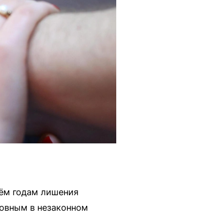
рём годам лишения
новным в незаконном