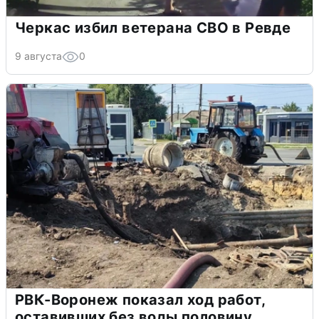
Черкас избил ветерана СВО в Ревде
9 августа
0
РВК-Воронеж показал ход работ,
оставивших без воды половину