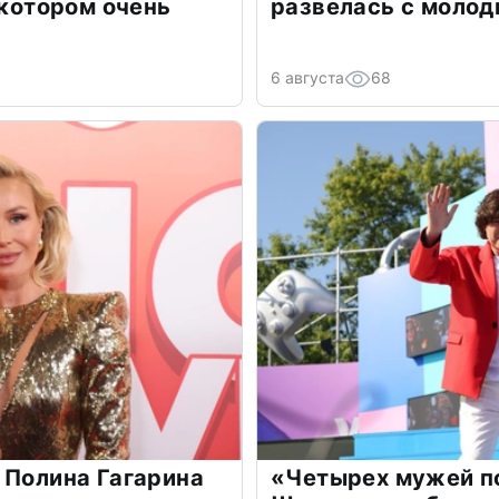
 котором очень
развелась с моло
6 августа
68
 Полина Гагарина
«Четырех мужей п