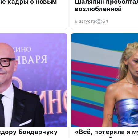
ые кадры с новым
Шаляпин проболтал
возлюбленной
6 августа
54
едору Бондарчуку
«Всё, потеряла я 