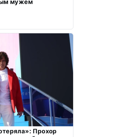
дым мужем
отеряла»: Прохор