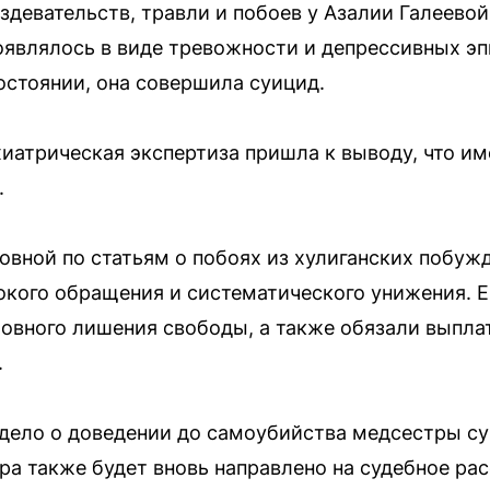
издевательств, травли и побоев у Азалии Галеево
оявлялось в виде тревожности и депрессивных эпи
остоянии, она совершила суицид.
иатрическая экспертиза пришла к выводу, что им
.
вной по статьям о побоях из хулиганских побужд
кого обращения и систематического унижения. Е
словного лишения свободы, а также обязали выпла
.
 дело о доведении до самоубийства медсестры су
ра также будет вновь направлено на судебное ра