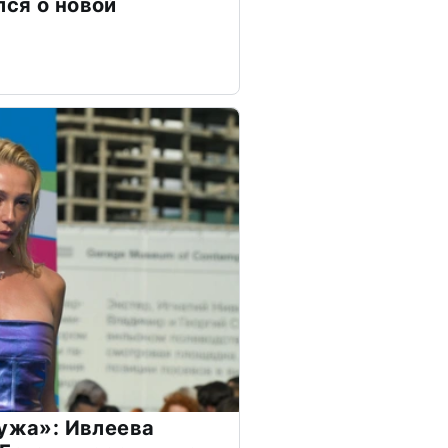
ся о новой
мужа»: Ивлеева