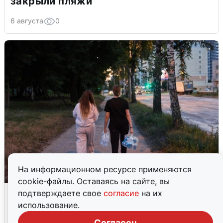
закрыли пляжи
6 августа
0
На информационном ресурсе применяются
cookie-файлы. Оставаясь на сайте, вы
Опубликована карта отключений
подтверждаете свое
согласие
на их
воды в Воронеже
использование.
Согласен
6 августа
0