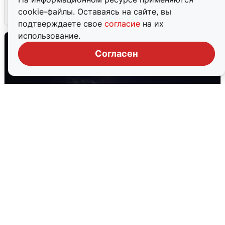
cookie-файлы. Оставаясь на сайте, вы
6 августа
0
подтверждаете свое
согласие
на их
использование.
Согласен
Взрывы в Воронеже после сигнала
тревоги
5 августа
0