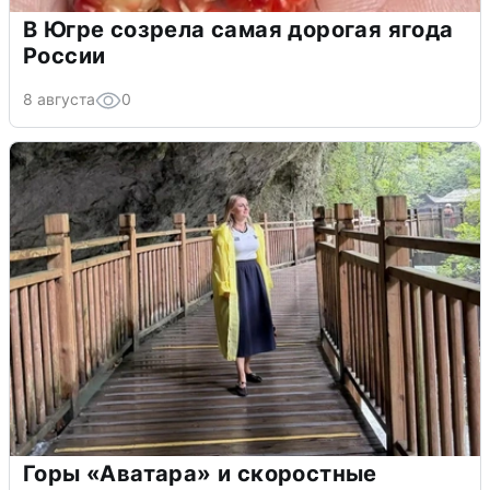
В Югре созрела самая дорогая ягода
России
8 августа
0
Горы «Аватара» и скоростные