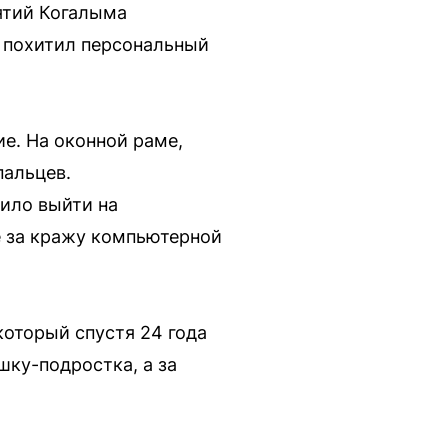
ятий Когалыма
 похитил персональный
е. На оконной раме,
пальцев.
лило выйти на
е за кражу компьютерной
который спустя 24 года
шку-подростка, а за