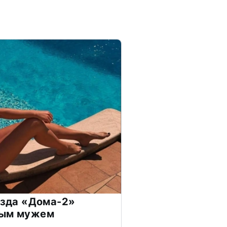
везда «Дома-2»
дым мужем