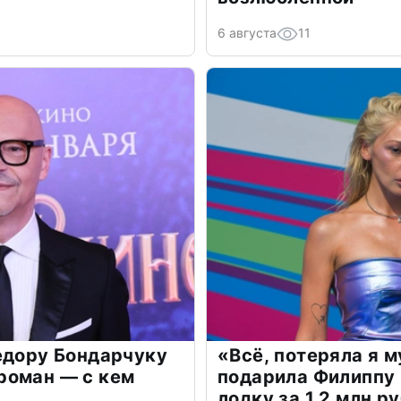
6 августа
11
едору Бондарчуку
«Всё, потеряла я 
роман — с кем
подарила Филиппу
лодку за 1,2 млн р