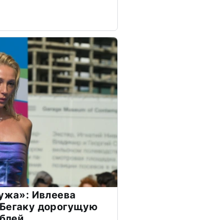
мужа»: Ивлеева
 Бегаку дорогущую
ублей