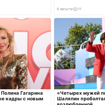
6 августа
11
 Полина Гагарина
«Четырех мужей п
ые кадры с новым
Шаляпин проболтал
возлюбленной