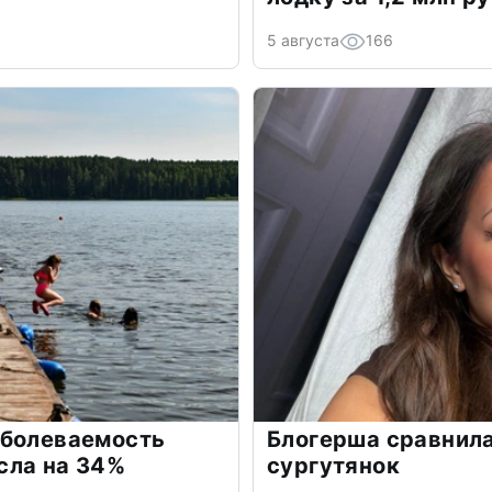
5 августа
166
аболеваемость
Блогерша сравнила
сла на 34%
сургутянок