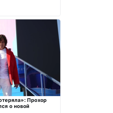
отеряла»: Прохор
ся о новой