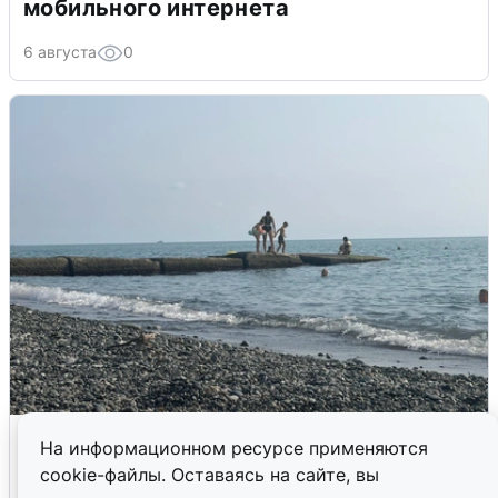
мобильного интернета
6 августа
0
Сирены в Сочи: новая угроза БПЛА
На информационном ресурсе применяются
cookie-файлы. Оставаясь на сайте, вы
6 августа
0