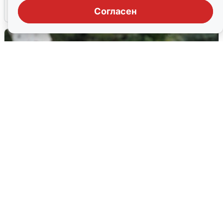
6 августа
0
Согласен
Волгоградцы остались без
мобильного интернета
6 августа
0