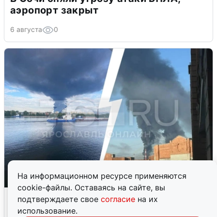
аэропорт закрыт
6 августа
0
На информационном ресурсе применяются
cookie-файлы. Оставаясь на сайте, вы
Ночная атака БПЛА на Ярославль:
подтверждаете свое
согласие
на их
попадания и последствия
использование.