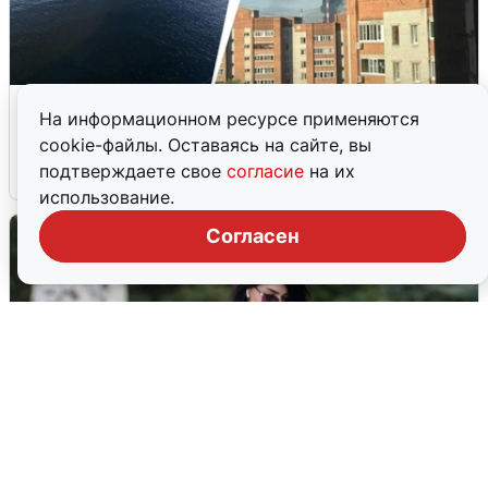
Ночная атака БПЛА на Ярославль:
На информационном ресурсе применяются
попадания и последствия
cookie-файлы. Оставаясь на сайте, вы
подтверждаете свое
согласие
на их
6 августа
0
использование.
Согласен