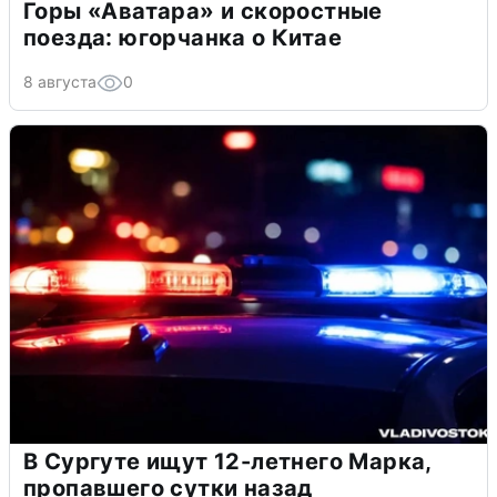
Горы «Аватара» и скоростные
поезда: югорчанка о Китае
8 августа
0
В Сургуте ищут 12-летнего Марка,
пропавшего сутки назад