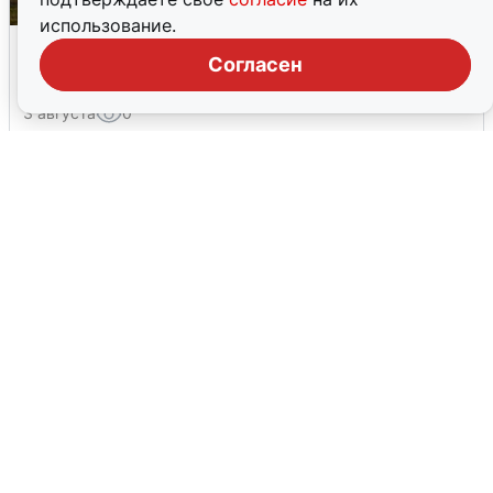
использование.
Над ХМАО впервые сбили
Согласен
беспилотники
3 августа
0
Тюменцам бесплатно подвезут воду: