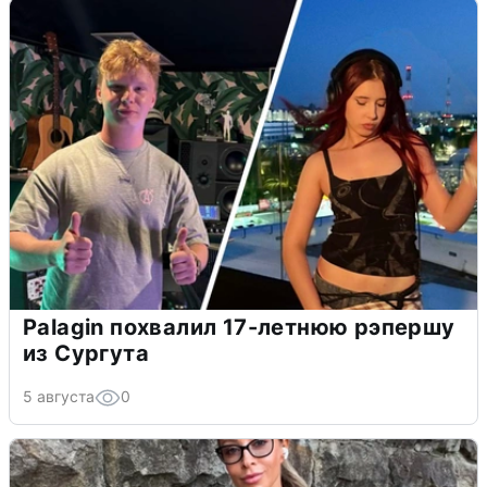
Palagin похвалил 17-летнюю рэпершу
из Сургута
5 августа
0