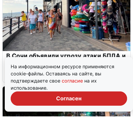
В Сочи объявили угрозу атаки БПЛА и
закрыли пляжи
На информационном ресурсе применяются
cookie-файлы. Оставаясь на сайте, вы
6 августа
0
подтверждаете свое
согласие
на их
использование.
Согласен